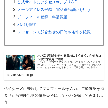
公式サイトにアクセスorアプリをDL
メールアドレス登録・電話番号認証を行う
プロフィール登録・年齢認証
パパを探す
メッセージで顔合わせの日時や条件を確認
パパ活で顔合わせする流れは？うまくいかせるコ
ツや注意点をご紹介
「パパ活アプリで初めてパパになってくれそうな人が見つ
かった。で、ここからどうしよう…」 「初デートで気をつ
けることは？食い逃げされるって記事を見たけど本当？」
パパ活を始めたばかりの方は、男性と初めて会う予定を決
めるのさえドキドキですよね。
savoir-vivre.co.jp
ペイターズに登録してプロフィールを入力、年齢確認を済
ませたら機能説明の欄を参考にしてパパを探してみましょ
う。